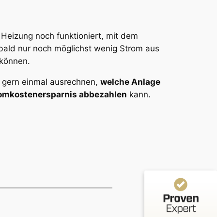
e Heizung noch funktioniert, mit dem
ald nur noch möglichst wenig Strom aus
 können.
gern einmal ausrechnen,
welche Anlage
Kundenbewertungen und Erfahrungen zu
Stromkostenersparnis abbezahlen
kann.
Arndt-Timo Niggemeyer Unternehmensberatung und
Hande...
%
100
SEHR GUT
Empfehlungen auf
ProvenExpert.com
5,00
/
5,00
3
Bewertungen auf ProvenExpert.com
Profil ansehen