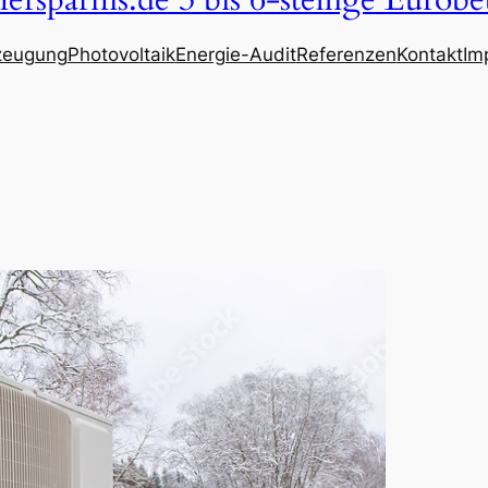
ersparnis.de 3 bis 6-stellige Eurobe
zeugung
Photovoltaik
Energie-Audit
Referenzen
Kontakt
Im