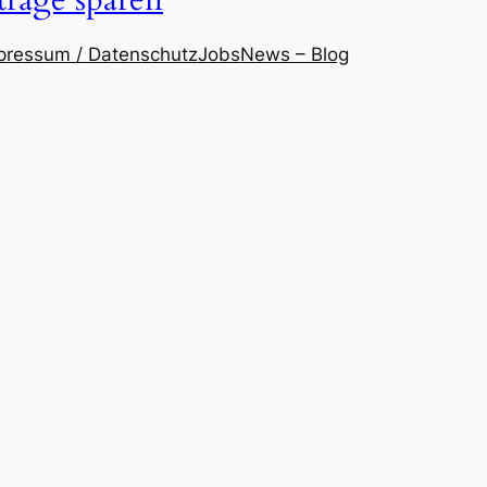
träge sparen
pressum / Datenschutz
Jobs
News – Blog