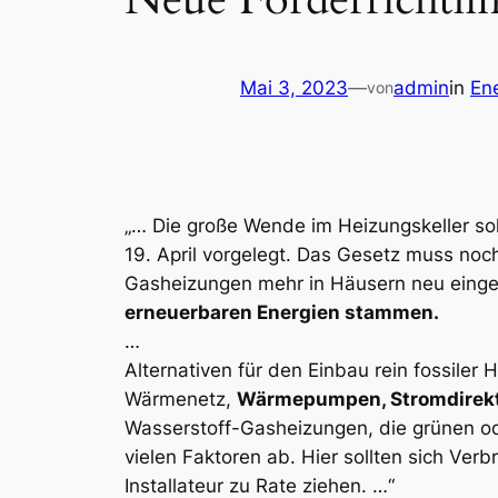
Mai 3, 2023
—
admin
in
Ene
von
„… Die große Wende im Heizungskeller s
19. April vorgelegt. Das Gesetz muss noc
Gasheizungen mehr in Häusern neu eing
erneuerbaren Energien stammen.
…
Alternativen für den Einbau rein fossil
Wärmenetz,
Wärmepumpen, Stromdirek
Wasserstoff-Gasheizungen, die grünen od
vielen Faktoren ab. Hier sollten sich Ve
Installateur zu Rate ziehen. …“