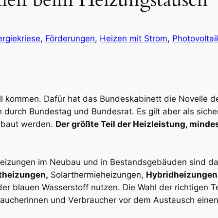
rgiekriese
, 
Förderungen
, 
Heizen mit Strom
, 
Photovoltai
oll kommen. Dafür hat das Bundeskabinett die Novelle
h durch Bundestag und Bundesrat. Es gilt aber als siche
ebaut werden.
Der größte Teil der Heizleistung, mind
er Heizungen im Neubau und in Bestandsgebäuden sind da
theizungen,
Solarthermieheizungen,
Hybridheizungen
er blauen Wasserstoff nutzen. Die Wahl der richtigen T
rbraucherinnen und Verbraucher vor dem Austausch eine