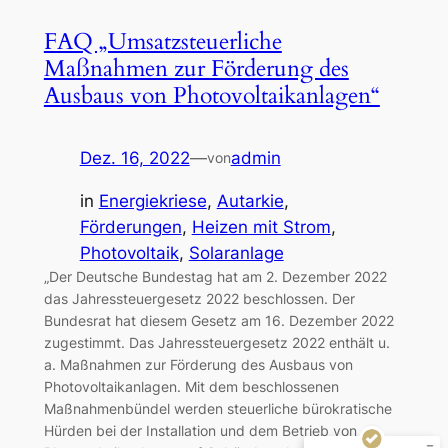
FAQ „Umsatzsteuerliche
Maßnahmen zur Förderung des
Ausbaus von Photovoltaikanlagen“
Dez. 16, 2022
—
admin
von
in
Energiekriese
, 
Autarkie
, 
Förderungen
, 
Heizen mit Strom
, 
Photovoltaik
, 
Solaranlage
„Der Deutsche Bundestag hat am 2. Dezember 2022
Kundenbewertungen und Erfahrungen zu
Arndt-Timo Niggemeyer Unternehmensberatung
das Jahressteuergesetz 2022 beschlossen. Der
und Hande...
Bundesrat hat diesem Gesetz am 16. Dezember 2022
zugestimmt. Das Jahressteuergesetz 2022 enthält u.
SEHR GUT
%
100
a. Maßnahmen zur Förderung des Ausbaus von
Empfehlungen auf
Photovoltaikanlagen. Mit dem beschlossenen
ProvenExpert.com
5,00
/
5,00
Maßnahmenbündel werden steuerliche bürokratische
Hürden bei der Installation und dem Betrieb von