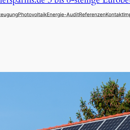
ersparnis.de 3 bis 6-stellige Eurobe
zeugung
Photovoltaik
Energie-Audit
Referenzen
Kontakt
Im