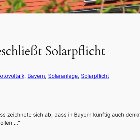
schließt Solarpflicht
otovoltaik
, 
Bayern
, 
Solaranlage
, 
Solarpflicht
ss zeichnete sich ab, dass in Bayern künftig auch den
ollen …“