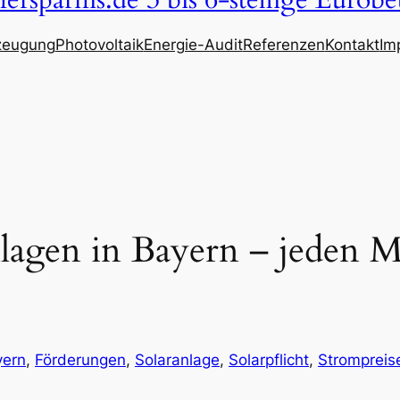
ersparnis.de 3 bis 6-stellige Eurobe
zeugung
Photovoltaik
Energie-Audit
Referenzen
Kontakt
Im
nlagen in Bayern – jeden 
yern
, 
Förderungen
, 
Solaranlage
, 
Solarpflicht
, 
Strompreis