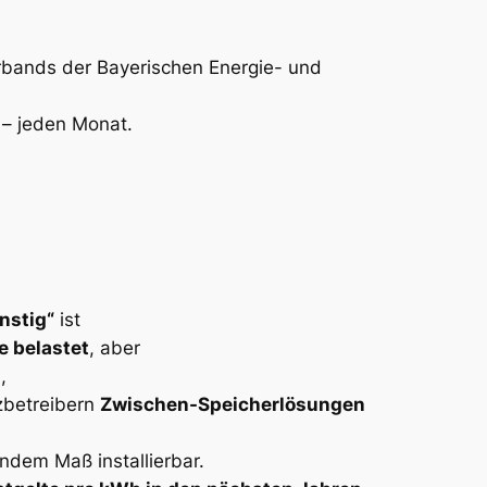
erbands der Bayerischen Energie- und
 – jeden Monat.
nstig“
ist
e belastet
, aber
,
zbetreibern
Zwischen-Speicherlösungen
ndem Maß installierbar.