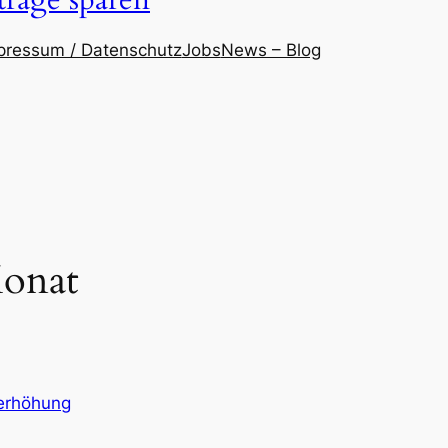
träge sparen
pressum / Datenschutz
Jobs
News – Blog
Monat
erhöhung