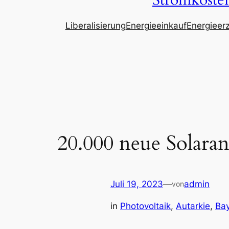
Stromkosten
Liberalisierung
Energieeinkauf
Energieer
20.000 neue Solara
Juli 19, 2023
—
admin
von
in
Photovoltaik
, 
Autarkie
, 
Ba