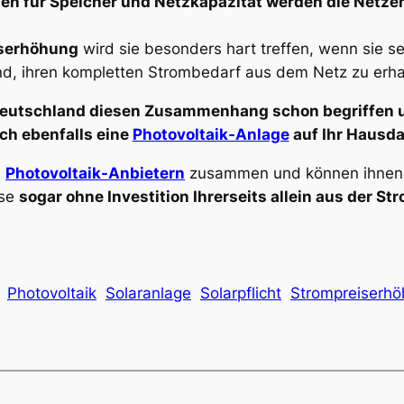
für Speicher und Netzkapazität werden die Netzen
iserhöhung
wird sie besonders hart treffen, wenn sie s
nd, ihren kompletten Strombedarf aus dem Netz zu erha
 Deutschland diesen Zusammenhang schon begriffen un
ch ebenfalls eine
Photovoltaik-Anlage
auf Ihr Hausda
n
Photovoltaik-Anbietern
zusammen und können ihnen 
ese
sogar ohne Investition Ihrerseits allein aus der 
Photovoltaik
Solaranlage
Solarpflicht
Strompreiserh