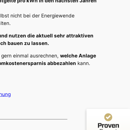
tgelte pro kWh in den nächsten Jahren
elbst nicht bei der Energiewende
lten.
d nutzen die aktuell sehr attraktiven
ch bauen zu lassen.
gern einmal ausrechnen,
welche Anlage
Kundenbewertungen und Erfahrungen zu
Stromkostenersparnis abbezahlen
kann.
Arndt-Timo Niggemeyer Unternehmensberatung und
Hande...
%
100
SEHR GUT
Empfehlungen auf
öhung
ProvenExpert.com
5,00
/
5,00
3
Bewertungen auf ProvenExpert.com